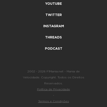
YOUTUBE
TWITTER
INSTAGRAM
THREADS
PODCAST
2002 - 2026 F1Mania.net - Mania de
Velocidade. Copyright. Todos os Direitos
Reservados.
Política de Privacidade
-
Termos e Condições