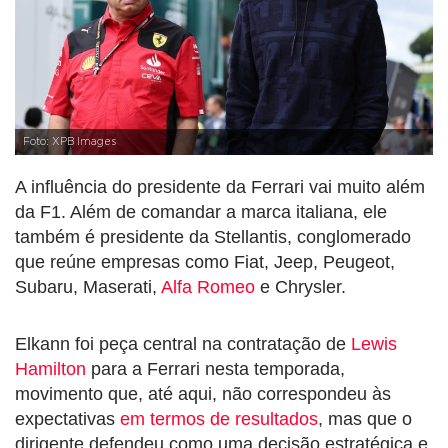
Foto: XPB Images
A influência do presidente da Ferrari vai muito além
da F1. Além de comandar a marca italiana, ele
também é presidente da Stellantis, conglomerado
que reúne empresas como Fiat, Jeep, Peugeot,
Subaru, Maserati,
Alfa Romeo
e Chrysler.
Elkann foi peça central na contratação de
Lewis
Hamilton
para a Ferrari nesta temporada,
movimento que, até aqui, não correspondeu às
expectativas
em termos de resultados
, mas que o
dirigente defendeu como uma decisão estratégica e