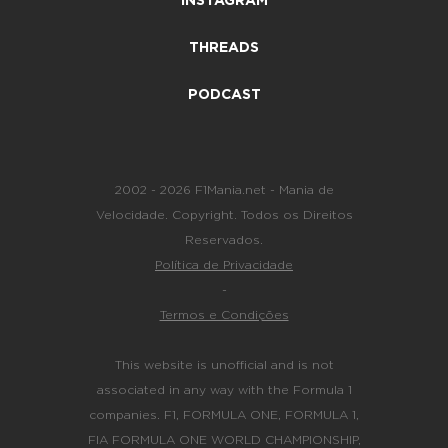
INSTAGRAM
THREADS
PODCAST
2002 - 2026 F1Mania.net - Mania de
Velocidade. Copyright. Todos os Direitos
Reservados.
Política de Privacidade
-
Termos e Condições
This website is unofficial and is not
associated in any way with the Formula 1
companies. F1, FORMULA ONE, FORMULA 1,
FIA FORMULA ONE WORLD CHAMPIONSHIP,