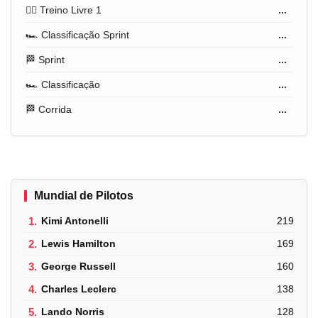
🏋️‍♂️ Treino Livre 1
...
🏎️ Classificação Sprint
...
🏁 Sprint
...
🏎️ Classificação
...
🏁 Corrida
...
Mundial de Pilotos
1.
Kimi Antonelli
219
2.
Lewis Hamilton
169
3.
George Russell
160
4.
Charles Leclerc
138
5.
Lando Norris
128