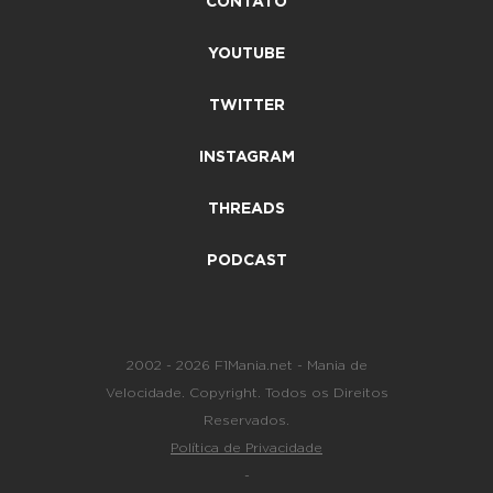
CONTATO
YOUTUBE
TWITTER
INSTAGRAM
THREADS
PODCAST
2002 - 2026 F1Mania.net - Mania de
Velocidade. Copyright. Todos os Direitos
Reservados.
Política de Privacidade
-