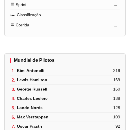
🏁 Sprint
...
🏎️ Classificação
...
🏁 Corrida
...
Mundial de Pilotos
1.
Kimi Antonelli
219
2.
Lewis Hamilton
169
3.
George Russell
160
4.
Charles Leclerc
138
5.
Lando Norris
128
6.
Max Verstappen
109
7.
Oscar Piastri
92