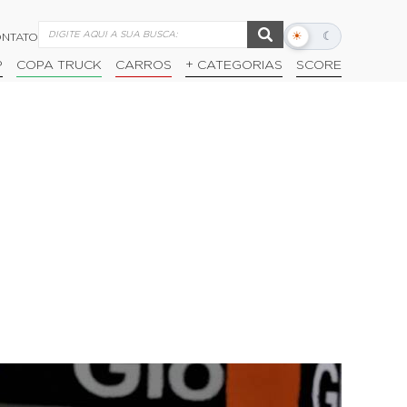
☀
☾
NTATO
Alternar
modo
P
COPA TRUCK
CARROS
+ CATEGORIAS
SCORE
escuro