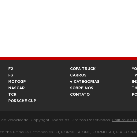
F2
COPA TRUCK
Y
F3
CARROS
T
MOTOGP
+ CATEGORIAS
IN
NASCAR
SOBRE NÓS
T
TCR
CONTATO
P
PORSCHE CUP
a de Velocidade. Copyright. Todos os Direitos Reservados.
Política de P
 way with the Formula 1 companies. F1, FORMULA ONE, FORMULA 1, FIA 