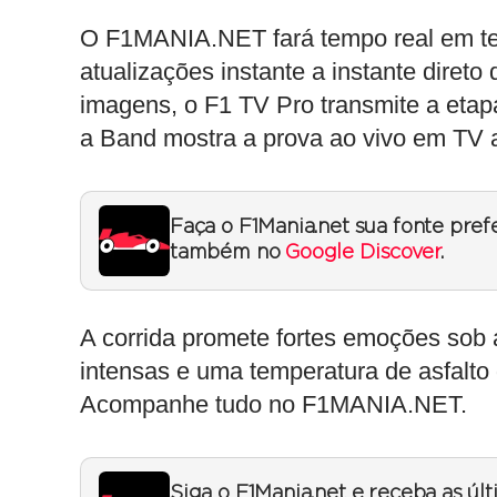
O F1MANIA.NET fará tempo real em tex
atualizações instante a instante diret
imagens, o F1 TV Pro transmite a etap
a Band mostra a prova ao vivo em TV a
Faça o F1Mania.net sua fonte pref
também no
Google Discover
.
A corrida promete fortes emoções sob 
intensas e uma temperatura de asfalto 
Acompanhe tudo no F1MANIA.NET.
Siga o F1Mania.net e receba as úl