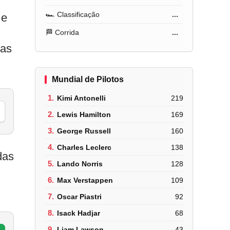
🏎️ Classificação
...
 e
🏁 Corrida
...
mas
Mundial de Pilotos
1.
Kimi Antonelli
219
2.
Lewis Hamilton
169
3.
George Russell
160
4.
Charles Leclerc
138
das
5.
Lando Norris
128
6.
Max Verstappen
109
7.
Oscar Piastri
92
8.
Isack Hadjar
68
9.
Liam Lawson
43