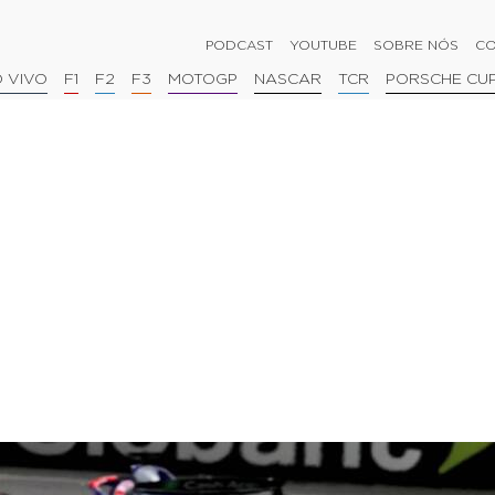
PODCAST
YOUTUBE
SOBRE NÓS
CO
 VIVO
F1
F2
F3
MOTOGP
NASCAR
TCR
PORSCHE CU