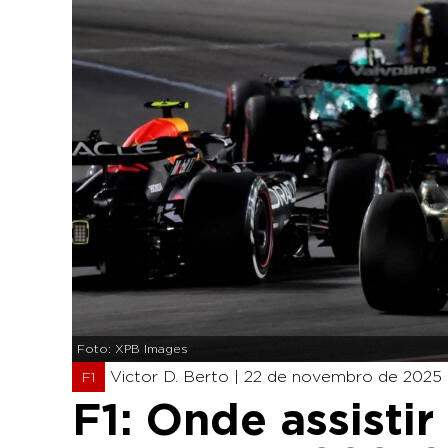
Foto: XPB Images
Victor D. Berto |
22 de novembro de 2025 -
F1
F1: Onde assistir