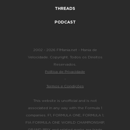
THREADS
PODCAST
2002 - 2026 F1Mania.net - Mania de
Velocidade. Copyright. Todos os Direitos
Reservados.
Política de Privacidade
-
Termos e Condições
This website is unofficial and is not
associated in any way with the Formula 1
companies. F1, FORMULA ONE, FORMULA 1,
FIA FORMULA ONE WORLD CHAMPIONSHIP,
GRAND PRIX and related marks are trade