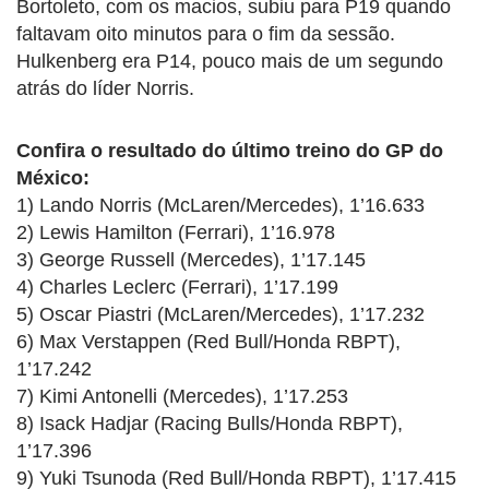
Bortoleto, com os macios, subiu para P19 quando
faltavam oito minutos para o fim da sessão.
Hulkenberg era P14, pouco mais de um segundo
atrás do líder Norris.
Confira o resultado do último treino do GP do
México:
1) Lando Norris (McLaren/Mercedes), 1’16.633
2) Lewis Hamilton (Ferrari), 1’16.978
3) George Russell (Mercedes), 1’17.145
4) Charles Leclerc (Ferrari), 1’17.199
5) Oscar Piastri (McLaren/Mercedes), 1’17.232
6) Max Verstappen (Red Bull/Honda RBPT),
1’17.242
7) Kimi Antonelli (Mercedes), 1’17.253
8) Isack Hadjar (Racing Bulls/Honda RBPT),
1’17.396
9) Yuki Tsunoda (Red Bull/Honda RBPT), 1’17.415