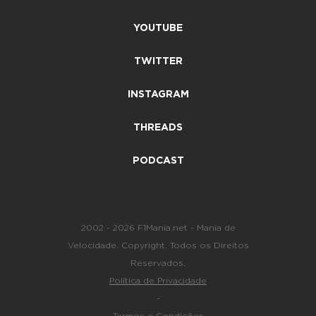
YOUTUBE
TWITTER
INSTAGRAM
THREADS
PODCAST
2002 - 2026 F1Mania.net - Mania de
Velocidade. Copyright. Todos os Direitos
Reservados.
Política de Privacidade
-
Termos e Condições