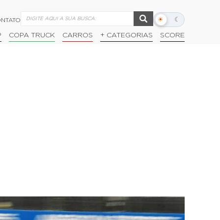
☀
☾
NTATO
Alternar
modo
P
COPA TRUCK
CARROS
+ CATEGORIAS
SCORE
escuro