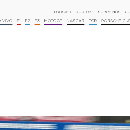
PODCAST
YOUTUBE
SOBRE NÓS
CO
 VIVO
F1
F2
F3
MOTOGP
NASCAR
TCR
PORSCHE CU