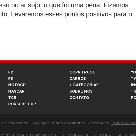
reso no ar sujo, o que foi uma pena. Fizemos
to. Levaremos esses pontos positivos para o
F2
COPA TRUCK
Y
F3
CARROS
T
MOTOGP
+ CATEGORIAS
IN
NASCAR
SOBRE NÓS
T
TCR
CONTATO
P
PORSCHE CUP
a de Velocidade. Copyright. Todos os Direitos Reservados.
Política de P
 way with the Formula 1 companies. F1, FORMULA ONE, FORMULA 1, FIA 