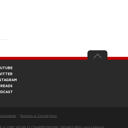
OUTUBE
WITTER
STAGRAM
HREADS
ODCAST
rivacidade
-
Termos e Condições
FORMULA ONE WORLD CHAMPIONSHIP, GRAND PRIX and related