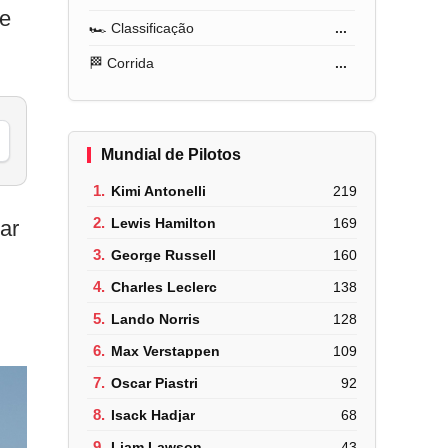
de
🏎️ Classificação
...
🏁 Corrida
...
Mundial de Pilotos
1.
Kimi Antonelli
219
2.
Lewis Hamilton
169
uar
3.
George Russell
160
4.
Charles Leclerc
138
5.
Lando Norris
128
6.
Max Verstappen
109
7.
Oscar Piastri
92
8.
Isack Hadjar
68
9.
Liam Lawson
43