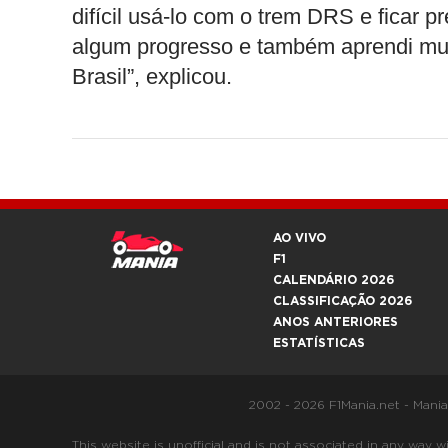
difícil usá-lo com o trem DRS e ficar p
algum progresso e também aprendi mui
Brasil”, explicou.
AO VIVO
F1
CALENDÁRIO 2026
CLASSIFICAÇÃO 2026
ANOS ANTERIORES
ESTATÍSTICAS
2002 - 2026 F1Mania.net - Mani
This website is unofficial and is not associated in any