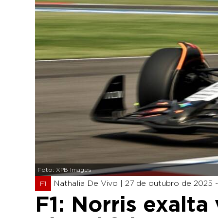
Foto: XPB Images
Nathalia De Vivo |
27 de outubro de 2025 - 
F1
F1: Norris exalta