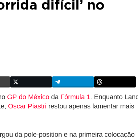
orrida difícil’ no
 no
GP do México
da
Fórmula 1
. Enquanto Lan
te,
Oscar Piastri
restou apenas lamentar mais
rgou da pole-position e na primeira colocação