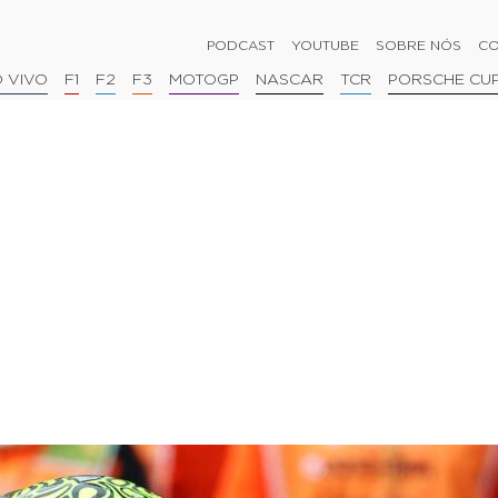
PODCAST
YOUTUBE
SOBRE NÓS
CO
 VIVO
F1
F2
F3
MOTOGP
NASCAR
TCR
PORSCHE CU