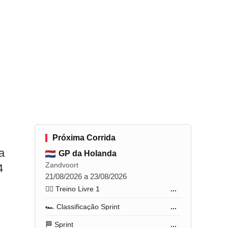
Próxima Corrida
a
GP da Holanda
Zandvoort
4
21/08/2026 a 23/08/2026
🏋️‍♂️ Treino Livre 1
...
🏎️ Classificação Sprint
...
🏁 Sprint
...