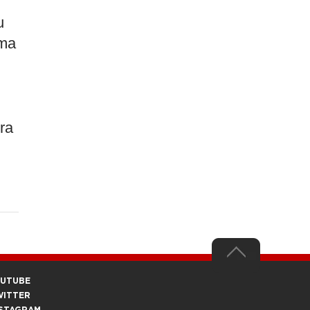
u
uma
ra
OUTUBE
WITTER
STAGRAM