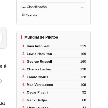
🏎️ Classificação
...
🏁 Corrida
...
Mundial de Pilotos
1.
Kimi Antonelli
219
2.
Lewis Hamilton
169
3.
George Russell
160
s é
4.
Charles Leclerc
138
5.
Lando Norris
128
o
6.
Max Verstappen
109
7.
Oscar Piastri
92
8.
Isack Hadjar
68
ua
9.
Liam Lawson
43