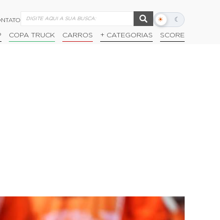
☀
☾
NTATO
Alternar
modo
P
COPA TRUCK
CARROS
+ CATEGORIAS
SCORE
escuro