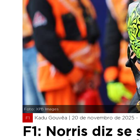
Foto: XPB Images
Kadu Gouvêa |
20 de novembro de 2025 - 
F1
F1: Norris diz se