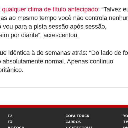
a qualquer clima de título antecipado
: “Talvez e
 mas ao mesmo tempo você não controla nenh
 vou para a pista sessão após sessão,
im por diante”, acrescentou.
e idêntica à de semanas atrás: “Do lado de fo
do absolutamente normal. Apenas continuo
ritânico.
F2
COPA TRUCK
Y
F3
CARROS
T
MOTOGP
+ CATEGORIAS
IN