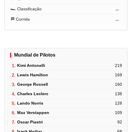
🏎️ Classificação
...
🏁 Corrida
...
Mundial de Pilotos
1.
Kimi Antonelli
219
2.
Lewis Hamilton
169
3.
George Russell
160
4.
Charles Leclerc
138
5.
Lando Norris
128
6.
Max Verstappen
109
7.
Oscar Piastri
92
8.
Isack Hadjar
68