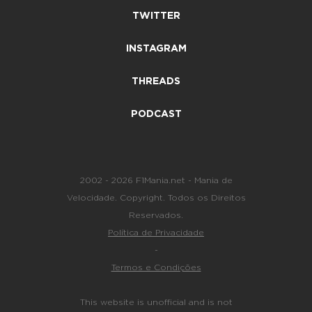
TWITTER
INSTAGRAM
THREADS
PODCAST
2002 - 2026 F1Mania.net - Mania de
Velocidade. Copyright. Todos os Direitos
Reservados.
Política de Privacidade
-
Termos e Condições
This website is unofficial and is not