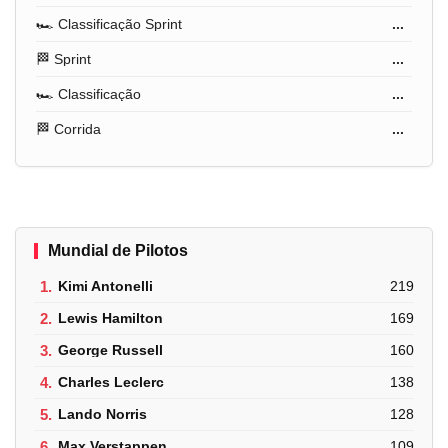
🏎️ Classificação Sprint
...
🏁 Sprint
...
🏎️ Classificação
...
🏁 Corrida
...
Mundial de Pilotos
1.
Kimi Antonelli
219
2.
Lewis Hamilton
169
3.
George Russell
160
4.
Charles Leclerc
138
5.
Lando Norris
128
6.
Max Verstappen
109