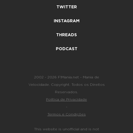
TWITTER
INSTAGRAM
THREADS
PODCAST
2002 - 2026 F1Mania.net - Mania de
Velocidade. Copyright. Todos os Direitos
Reservados.
Política de Privacidade
-
Termos e Condições
This website is unofficial and is not