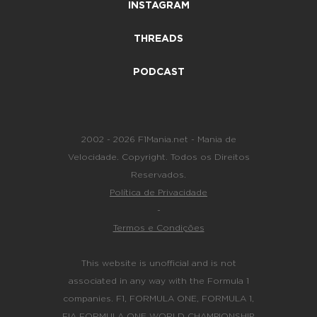
INSTAGRAM
THREADS
PODCAST
2002 - 2026 F1Mania.net - Mania de
Velocidade. Copyright. Todos os Direitos
Reservados.
Política de Privacidade
-
Termos e Condições
This website is unofficial and is not
associated in any way with the Formula 1
companies. F1, FORMULA ONE, FORMULA 1,
FIA FORMULA ONE WORLD CHAMPIONSHIP,