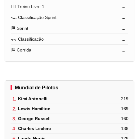
🏋️‍♂️ Treino Livre 1
...
🏎️ Classificação Sprint
...
🏁 Sprint
...
🏎️ Classificação
...
🏁 Corrida
...
Mundial de Pilotos
1.
Kimi Antonelli
219
2.
Lewis Hamilton
169
3.
George Russell
160
4.
Charles Leclerc
138
5.
Lando Norris
128