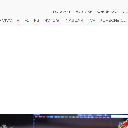
PODCAST
YOUTUBE
SOBRE NÓS
CO
 VIVO
F1
F2
F3
MOTOGP
NASCAR
TCR
PORSCHE CU