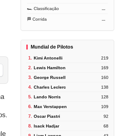
🏎️ Classificação
...
🏁 Corrida
...
Mundial de Pilotos
1.
Kimi Antonelli
219
2.
Lewis Hamilton
169
3.
George Russell
160
4.
Charles Leclerc
138
na
5.
Lando Norris
128
6.
Max Verstappen
109
os.
7.
Oscar Piastri
92
8.
Isack Hadjar
68
le
9.
Liam Lawson
43