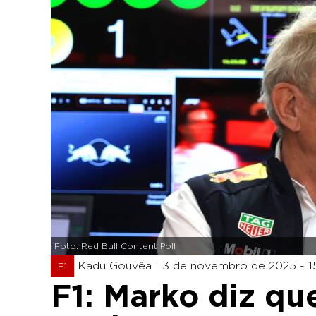
Foto: Red Bull Content Poll
Kadu Gouvêa |
3 de novembro de 2025 - 1
F1
F1: Marko diz qu