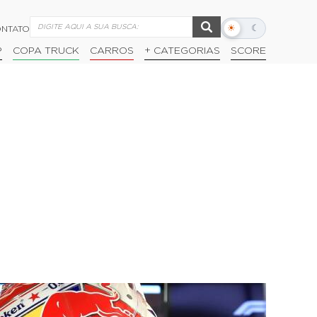
☀
☾
NTATO
Alternar
modo
P
COPA TRUCK
CARROS
+ CATEGORIAS
SCORE
escuro