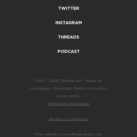
TWITTER
INSTAGRAM
THREADS
PODCAST
2002 - 2026 F1Mania.net - Mania de
Velocidade. Copyright. Todos os Direitos
Reservados.
Política de Privacidade
-
Termos e Condições
This website is unofficial and is not