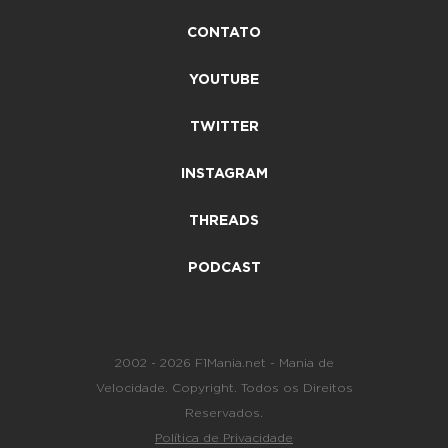
CONTATO
YOUTUBE
TWITTER
INSTAGRAM
THREADS
PODCAST
2002 - 2026 F1Mania.net - Mania de
Velocidade. Copyright. Todos os Direitos
Reservados.
Política de Privacidade