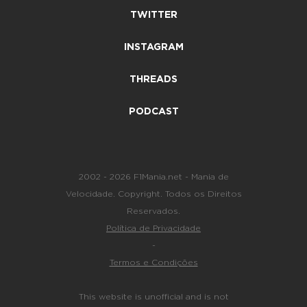
TWITTER
INSTAGRAM
THREADS
PODCAST
2002 - 2026 F1Mania.net - Mania de
Velocidade. Copyright. Todos os Direitos
Reservados.
Política de Privacidade
-
Termos e Condições
This website is unofficial and is not