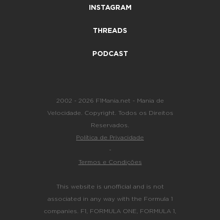
INSTAGRAM
THREADS
PODCAST
2002 - 2026 F1Mania.net - Mania de
Velocidade. Copyright. Todos os Direitos
Reservados.
Política de Privacidade
-
Termos e Condições
This website is unofficial and is not
associated in any way with the Formula 1
companies. F1, FORMULA ONE, FORMULA 1,