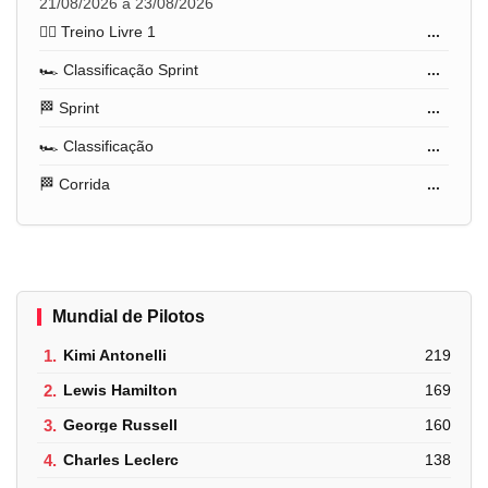
21/08/2026 a 23/08/2026
🏋️‍♂️ Treino Livre 1
...
🏎️ Classificação Sprint
...
🏁 Sprint
...
🏎️ Classificação
...
🏁 Corrida
...
Mundial de Pilotos
1.
Kimi Antonelli
219
2.
Lewis Hamilton
169
3.
George Russell
160
4.
Charles Leclerc
138