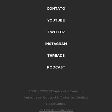
CONTATO
YOUTUBE
TWITTER
INSTAGRAM
THREADS
PODCAST
2002 - 2026 F1Mania.net - Mania de
Velocidade. Copyright. Todos os Direitos
Reservados.
Política de Privacidade