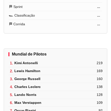
🏁 Sprint
...
🏎️ Classificação
...
🏁 Corrida
...
Mundial de Pilotos
1.
Kimi Antonelli
219
2.
Lewis Hamilton
169
3.
George Russell
160
4.
Charles Leclerc
138
5.
Lando Norris
128
6.
Max Verstappen
109
7.
Oscar Piastri
92