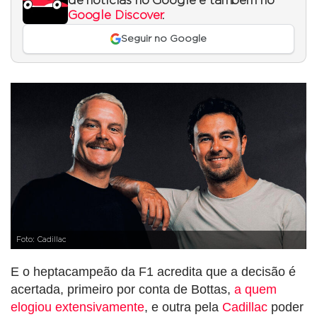
de notícias no Google e também no
Google Discover
.
Seguir no Google
Foto: Cadillac
E o heptacampeão da F1 acredita que a decisão é
acertada, primeiro por conta de Bottas,
a quem
elogiou extensivamente
, e outra pela
Cadillac
poder