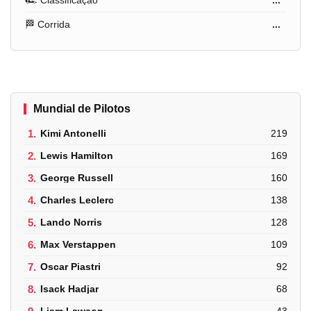
🏁 Corrida
...
Mundial de Pilotos
1.
Kimi Antonelli
219
2.
Lewis Hamilton
169
3.
George Russell
160
4.
Charles Leclerc
138
5.
Lando Norris
128
6.
Max Verstappen
109
7.
Oscar Piastri
92
8.
Isack Hadjar
68