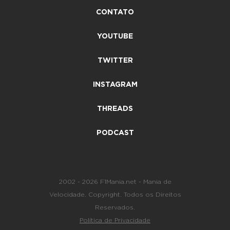
CONTATO
YOUTUBE
TWITTER
INSTAGRAM
THREADS
PODCAST
2002 - 2026 F1Mania.net - Mania de
Velocidade. Copyright. Todos os Direitos
Reservados.
Política de Privacidade