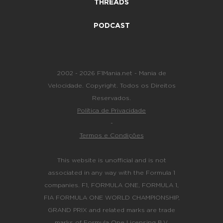
THREADS
PODCAST
2002 - 2026 F1Mania.net - Mania de
Velocidade. Copyright. Todos os Direitos
Reservados.
Política de Privacidade
-
Termos e Condições
This website is unofficial and is not
associated in any way with the Formula 1
companies. F1, FORMULA ONE, FORMULA 1,
FIA FORMULA ONE WORLD CHAMPIONSHIP,
GRAND PRIX and related marks are trade
marks of Formula One Licensing B.V.