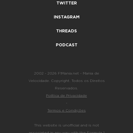
TWITTER
INSTAGRAM
THREADS
PODCAST
2002 - 2026 F1Mania.net - Mania de
Velocidade. Copyright. Todos os Direitos
Reservados.
Política de Privacidade
-
Termos e Condições
This website is unofficial and is not
associated in any way with the Formula 1