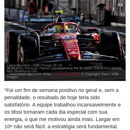
Lewis Hamilton (GBR) Ferrari SF-25.
06.09.2025. Formula 1 World Championship, Rd 16, Italian Grand Prix, Monza,
Italy, Qualifying Day.
– www.xpbimages.com, EMail:
[email protected]
© Copyright: Rew / XPB
Images
“Foi um fim de semana positivo no geral e, sem a
penalidade, o resultado de hoje teria sido
satisfatório. A equipe trabalhou incansavelmente e
os tifosi tornaram cada dia especial com sua
energia, o que me motivou ainda mais. Largar em
10º não será fácil, a estratégia será fundamental,