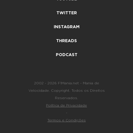
TWITTER
INSTAGRAM
THREADS
PODCAST
2002 - 2026 F1Mania.net - Mania de
Velocidade. Copyright. Todos os Direitos
Reservados.
Política de Privacidade
-
Termos e Condições