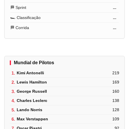
🏁 Sprint
...
🏎️ Classificação
...
🏁 Corrida
...
Mundial de Pilotos
1.
Kimi Antonelli
219
2.
Lewis Hamilton
169
3.
George Russell
160
4.
Charles Leclerc
138
5.
Lando Norris
128
6.
Max Verstappen
109
7.
Oscar Piastri
92