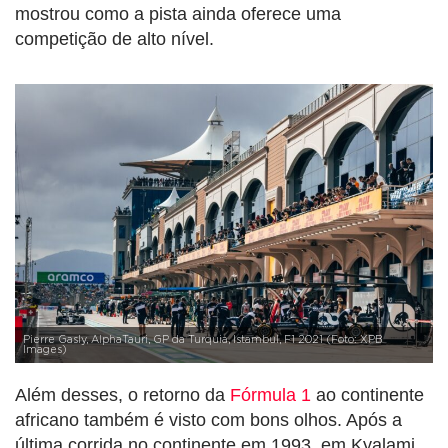
mostrou como a pista ainda oferece uma
competição de alto nível.
Pierre Gasly, AlphaTauri, GP da Turquia, Istambul, F1 2021 (Foto: XPB
Images)
Além desses, o retorno da
Fórmula 1
ao continente
africano também é visto com bons olhos. Após a
última corrida no continente em 1993, em Kyalami,