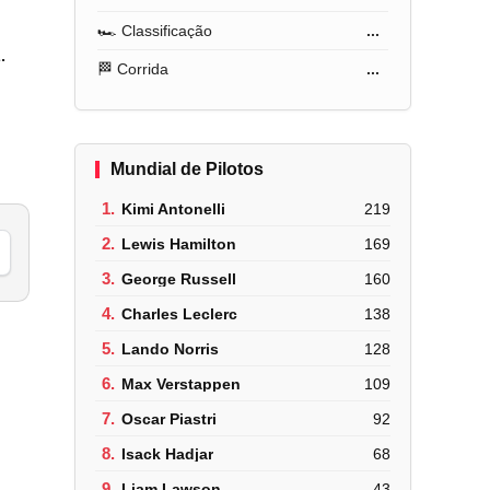
🏎️ Classificação
...
.
🏁 Corrida
...
Mundial de Pilotos
1.
Kimi Antonelli
219
2.
Lewis Hamilton
169
3.
George Russell
160
4.
Charles Leclerc
138
5.
Lando Norris
128
6.
Max Verstappen
109
7.
Oscar Piastri
92
8.
Isack Hadjar
68
9.
Liam Lawson
43