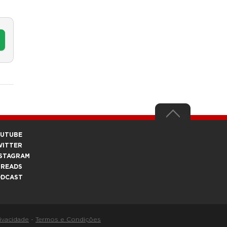
OUTUBE
WITTER
STAGRAM
HREADS
ODCAST
rivacidade
-
Termos e Condições