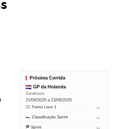
as
Próxima Corrida
GP da Holanda
Zandvoort
a
21/08/2026 a 23/08/2026
🏋️‍♂️ Treino Livre 1
...
🏎️ Classificação Sprint
...
🏁 Sprint
...