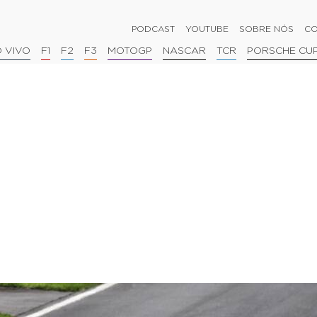
PODCAST
YOUTUBE
SOBRE NÓS
CO
 VIVO
F1
F2
F3
MOTOGP
NASCAR
TCR
PORSCHE CU