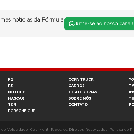
timas notícias da Fórmula
Junte-se ao nosso canal!
F2
COPA TRUCK
Y
F3
CARROS
T
MOTOGP
+ CATEGORIAS
IN
NASCAR
SOBRE NÓS
T
TCR
CONTATO
P
PORSCHE CUP
a de Velocidade. Copyright. Todos os Direitos Reservados.
Política de P