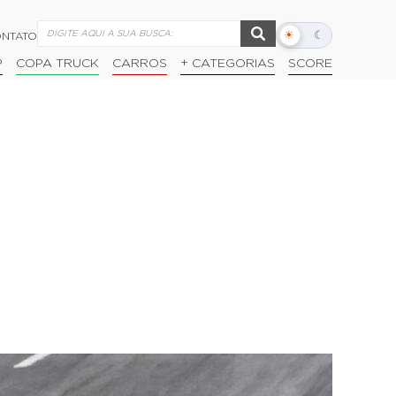
☀
☾
NTATO
Alternar
modo
P
COPA TRUCK
CARROS
+ CATEGORIAS
SCORE
escuro