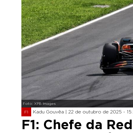
Foto: XPB Images
Kadu Gouvêa |
22 de outubro de 2025 - 15
F1
F1: Chefe da Red