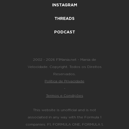
INSTAGRAM
THREADS
PODCAST
2002 - 2026 F1Mania.net - Mania de
Velocidade. Copyright. Todos os Direitos
Reservados.
Política de Privacidade
-
Termos e Condições
This website is unofficial and is not
associated in any way with the Formula 1
companies. F1, FORMULA ONE, FORMULA 1,