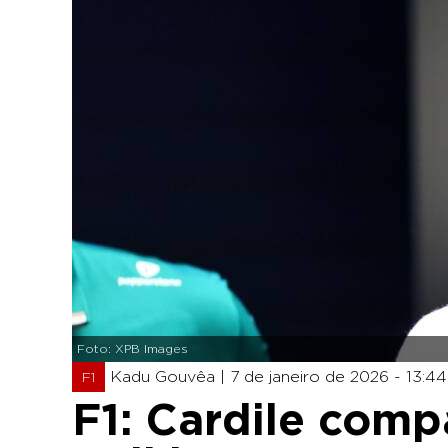
Foto: XPB Images
Kadu Gouvêa |
7 de janeiro de 2026 - 13:44
F1
F1: Cardile compa