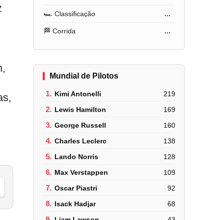
z
🏎️ Classificação
...
🏁 Corrida
...
n,
Mundial de Pilotos
1.
Kimi Antonelli
219
as,
2.
Lewis Hamilton
169
3.
George Russell
160
4.
Charles Leclerc
138
5.
Lando Norris
128
6.
Max Verstappen
109
7.
Oscar Piastri
92
8.
Isack Hadjar
68
9.
Liam Lawson
43