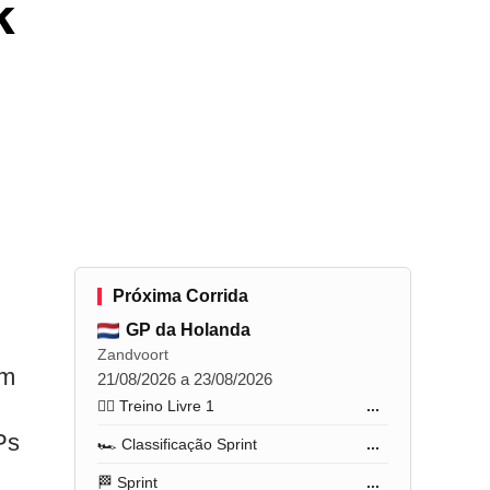
k
Próxima Corrida
GP da Holanda
Zandvoort
em
21/08/2026 a 23/08/2026
🏋️‍♂️ Treino Livre 1
...
Ps
🏎️ Classificação Sprint
...
🏁 Sprint
...