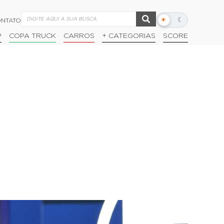
☀
☾
NTATO
Alternar
modo
P
COPA TRUCK
CARROS
+ CATEGORIAS
SCORE
escuro