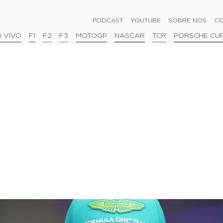
PODCAST
YOUTUBE
SOBRE NÓS
CO
 VIVO
F1
F2
F3
MOTOGP
NASCAR
TCR
PORSCHE CU