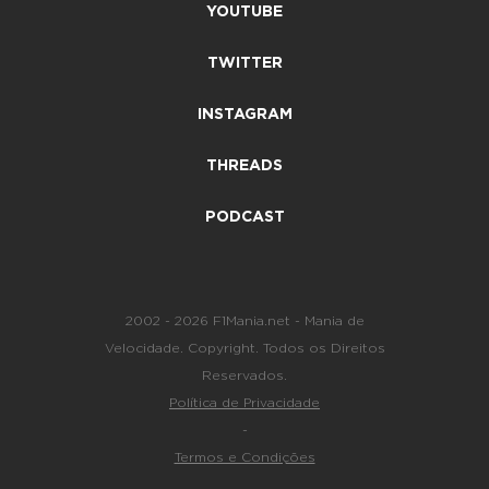
YOUTUBE
TWITTER
INSTAGRAM
THREADS
PODCAST
2002 - 2026 F1Mania.net - Mania de
Velocidade. Copyright. Todos os Direitos
Reservados.
Política de Privacidade
-
Termos e Condições