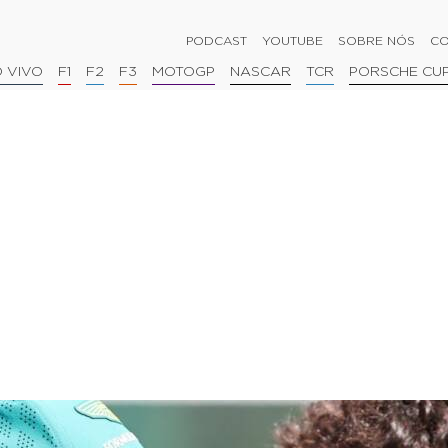
PODCAST
YOUTUBE
SOBRE NÓS
CO
 VIVO
F1
F2
F3
MOTOGP
NASCAR
TCR
PORSCHE CU