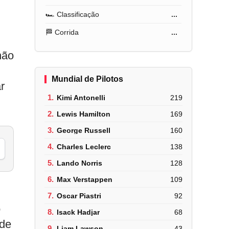
🏎️ Classificação
...
🏁 Corrida
...
não
Mundial de Pilotos
r
1.
Kimi Antonelli
219
2.
Lewis Hamilton
169
3.
George Russell
160
4.
Charles Leclerc
138
5.
Lando Norris
128
6.
Max Verstappen
109
7.
Oscar Piastri
92
o
8.
Isack Hadjar
68
 de
9.
Liam Lawson
43