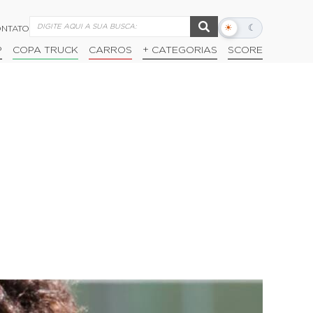
☀
☾
NTATO
Alternar
modo
P
COPA TRUCK
CARROS
+ CATEGORIAS
SCORE
escuro