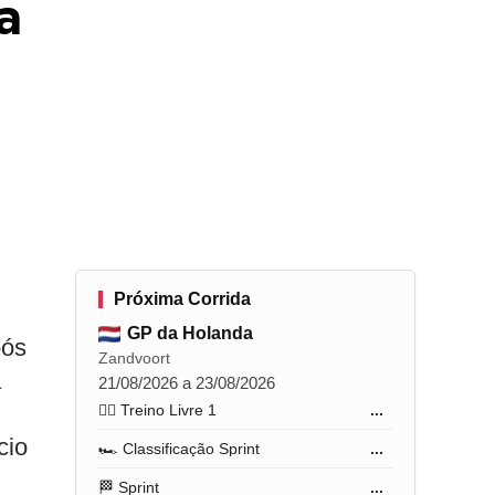
a
Próxima Corrida
GP da Holanda
pós
Zandvoort
a
21/08/2026 a 23/08/2026
🏋️‍♂️ Treino Livre 1
...
cio
🏎️ Classificação Sprint
...
🏁 Sprint
...