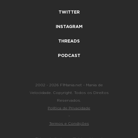
TWITTER
INSTAGRAM
THREADS
PODCAST
2002 - 2026 F1Mania.net - Mania de
Velocidade. Copyright. Todos os Direitos
Reservados.
Política de Privacidade
-
Termos e Condições