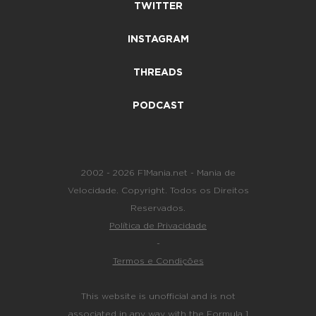
TWITTER
INSTAGRAM
THREADS
PODCAST
2002 - 2026 F1Mania.net - Mania de
Velocidade. Copyright. Todos os Direitos
Reservados.
Política de Privacidade
-
Termos e Condições
This website is unofficial and is not
associated in any way with the Formula 1