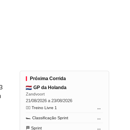
Próxima Corrida
3
GP da Holanda
Zandvoort
m
21/08/2026 a 23/08/2026
🏋️‍♂️ Treino Livre 1
...
🏎️ Classificação Sprint
...
🏁 Sprint
...