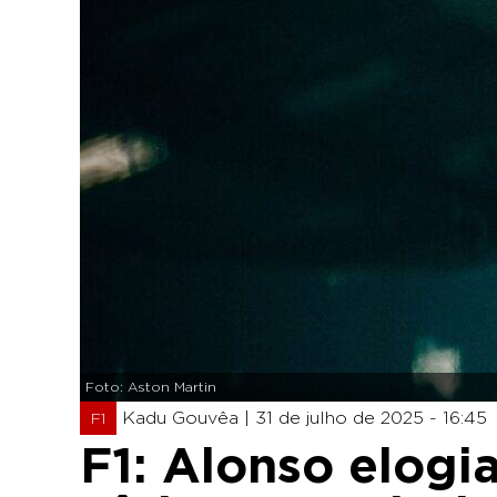
Foto: Aston Martin
Kadu Gouvêa |
31 de julho de 2025 - 16:45
F1
F1: Alonso elogi