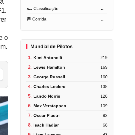
ga
🏎️ Classificação
...
F1.
ver
🏁 Corrida
...
e o
em.
Mundial de Pilotos
1.
Kimi Antonelli
219
2.
Lewis Hamilton
169
3.
George Russell
160
4.
Charles Leclerc
138
5.
Lando Norris
128
6.
Max Verstappen
109
7.
Oscar Piastri
92
8.
Isack Hadjar
68
9.
Liam Lawson
43