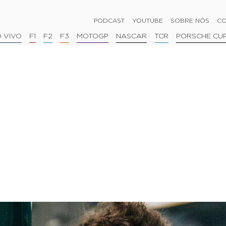
PODCAST
YOUTUBE
SOBRE NÓS
CO
 VIVO
F1
F2
F3
MOTOGP
NASCAR
TCR
PORSCHE CU