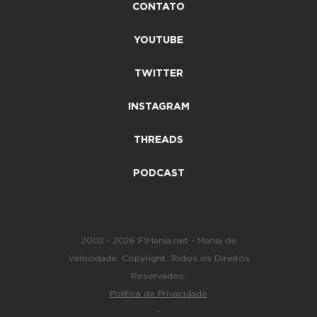
CONTATO
YOUTUBE
TWITTER
INSTAGRAM
THREADS
PODCAST
2002 - 2026 F1Mania.net - Mania de
Velocidade. Copyright. Todos os Direitos
Reservados.
Política de Privacidade
-