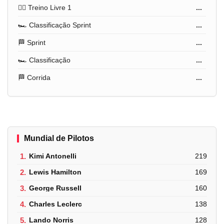
🏋️‍♂️ Treino Livre 1
...
🏎️ Classificação Sprint
...
🏁 Sprint
...
🏎️ Classificação
...
🏁 Corrida
...
Mundial de Pilotos
1.
Kimi Antonelli
219
2.
Lewis Hamilton
169
3.
George Russell
160
4.
Charles Leclerc
138
5.
Lando Norris
128