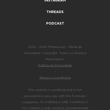
INSTAGRAM
THREADS
PODCAST
2002 - 2026 F1Mania.net - Mania de
Velocidade. Copyright. Todos os Direitos
Reservados.
Política de Privacidade
-
Termos e Condições
This website is unofficial and is not
associated in any way with the Formula 1
companies. F1, FORMULA ONE, FORMULA 1,
FIA FORMULA ONE WORLD CHAMPIONSHIP,