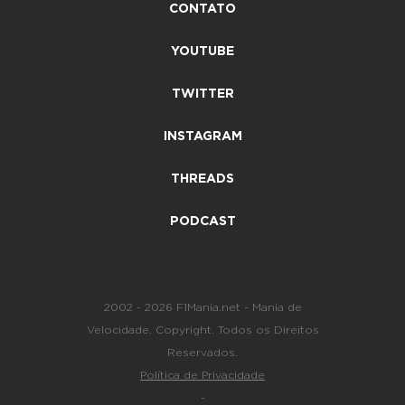
CONTATO
YOUTUBE
TWITTER
INSTAGRAM
THREADS
PODCAST
2002 - 2026 F1Mania.net - Mania de
Velocidade. Copyright. Todos os Direitos
Reservados.
Política de Privacidade
-