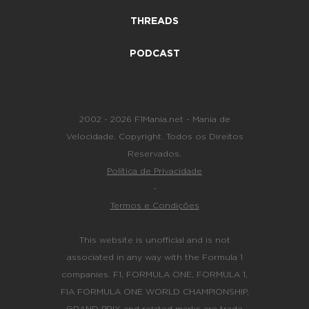
THREADS
PODCAST
2002 - 2026 F1Mania.net - Mania de
Velocidade. Copyright. Todos os Direitos
Reservados.
Política de Privacidade
-
Termos e Condições
This website is unofficial and is not
associated in any way with the Formula 1
companies. F1, FORMULA ONE, FORMULA 1,
FIA FORMULA ONE WORLD CHAMPIONSHIP,
GRAND PRIX and related marks are trade