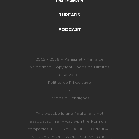
INSTAGRAM
THREADS
PODCAST
2002 - 2026 F1Mania.net - Mania de
Velocidade. Copyright. Todos os Direitos
Reservados.
Política de Privacidade
-
Termos e Condições
This website is unofficial and is not
associated in any way with the Formula 1
companies. F1, FORMULA ONE, FORMULA 1,
FIA FORMULA ONE WORLD CHAMPIONSHIP,