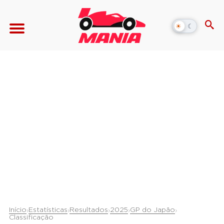
☀
☾
Alternar
modo
escuro
Início
Estatísticas
Resultados
2025
GP do Japão
›
›
›
›
›
Classificação