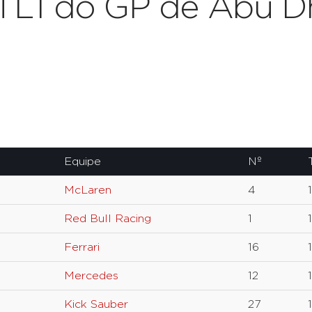
TL1 do GP de Abu Dh
Equipe
Nº
McLaren
4
Red Bull Racing
1
Ferrari
16
Mercedes
12
Kick Sauber
27