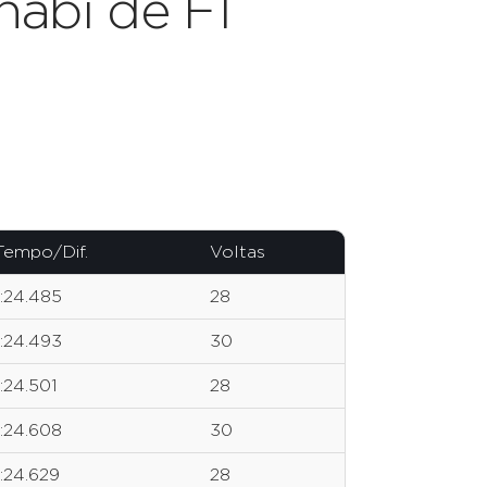
abi de F1
Tempo/Dif.
Voltas
1:24.485
28
1:24.493
30
1:24.501
28
1:24.608
30
1:24.629
28