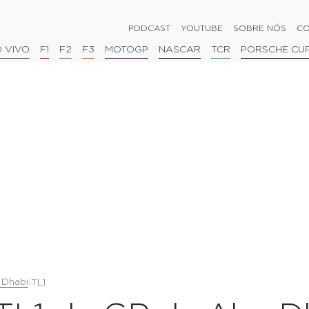
PODCAST
YOUTUBE
SOBRE NÓS
CO
 VIVO
F1
F2
F3
MOTOGP
NASCAR
TCR
PORSCHE CU
 Dhabi
›
TL1