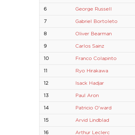
6
George Russell
7
Gabriel Bortoleto
8
Oliver Bearman
9
Carlos Sainz
10
Franco Colapinto
11
Ryo Hirakawa
12
Isack Hadjar
13
Paul Aron
14
Patricio O'ward
15
Arvid Lindblad
16
Arthur Leclerc