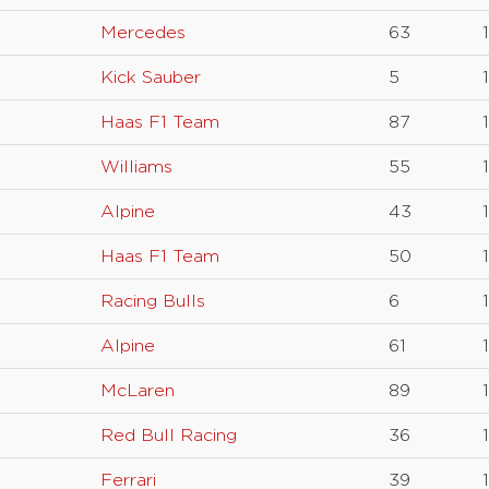
Mercedes
63
Kick Sauber
5
Haas F1 Team
87
Williams
55
Alpine
43
Haas F1 Team
50
Racing Bulls
6
Alpine
61
McLaren
89
Red Bull Racing
36
Ferrari
39