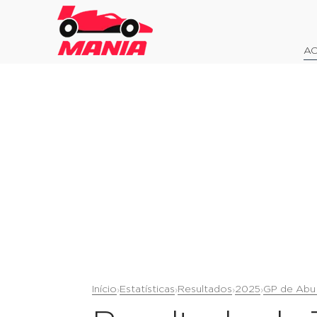
AO
Início
Estatísticas
Resultados
2025
GP de Abu
›
›
›
›