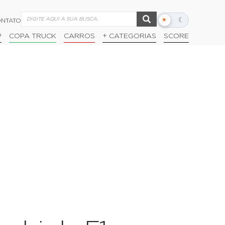
☀
☾
NTATO
Alternar
modo
P
COPA TRUCK
CARROS
+ CATEGORIAS
SCORE
escuro