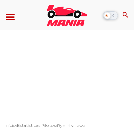
☀
☾
Alternar
modo
escuro
Início
Estatísticas
Pilotos
›
›
›
Ryo Hirakawa