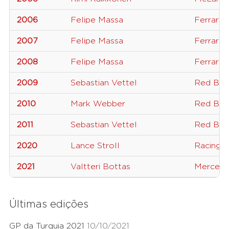
2006
Felipe Massa
Ferrari
2007
Felipe Massa
Ferrari
2008
Felipe Massa
Ferrari
2009
Sebastian Vettel
Red Bull
2010
Mark Webber
Red Bull
2011
Sebastian Vettel
Red Bull
2020
Lance Stroll
Racing P
2021
Valtteri Bottas
Merced
Últimas edições
GP da Turquia 2021
10/10/2021