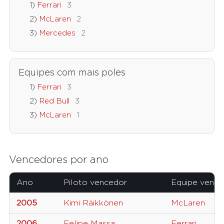
Ferrari
3
McLaren
2
Mercedes
2
Equipes com mais poles
Ferrari
3
Red Bull
3
McLaren
1
Vencedores por ano
Ano
Piloto vencedor
Equipe vence
2005
Kimi Räikkönen
McLaren
2006
Felipe Massa
Ferrari