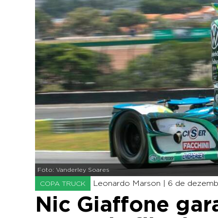
Foto: Vanderley Soares
Leonardo Marson |
6 de dezembr
COPA TRUCK
Nic Giaffone gar