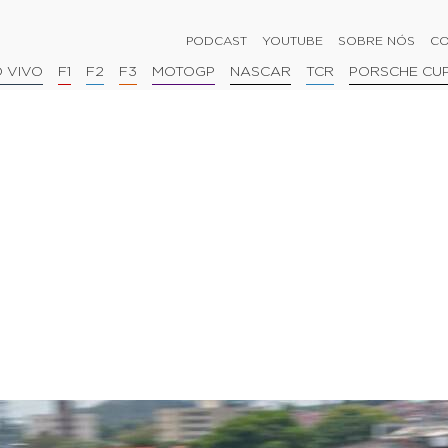
PODCAST
YOUTUBE
SOBRE NÓS
CO
 VIVO
F1
F2
F3
MOTOGP
NASCAR
TCR
PORSCHE CU