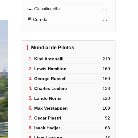
🏎️ Classificação
...
🏁 Corrida
...
Mundial de Pilotos
1.
Kimi Antonelli
219
2.
Lewis Hamilton
169
3.
George Russell
160
4.
Charles Leclerc
138
5.
Lando Norris
128
6.
Max Verstappen
109
7.
Oscar Piastri
92
8.
Isack Hadjar
68
9.
Liam Lawson
43