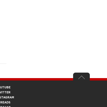
OUTUBE
WITTER
STAGRAM
HREADS