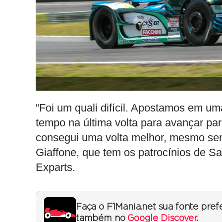
“Foi um quali difícil. Apostamos em u
tempo na última volta para avançar pa
consegui uma volta melhor, mesmo sen
Giaffone, que tem os patrocínios de S
Exparts.
Faça o F1Mania.net sua fonte pref
também no
Google Discover
.