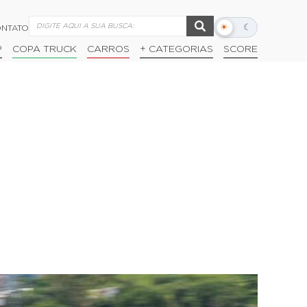
☀
☾
NTATO
Alternar
modo
P
COPA TRUCK
CARROS
+ CATEGORIAS
SCORE
escuro