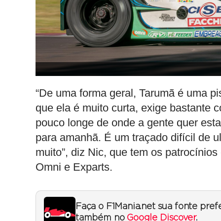
“De uma forma geral, Tarumã é uma pi
que ela é muito curta, exige bastante 
pouco longe de onde a gente quer est
para amanhã. É um traçado difícil de u
muito”, diz Nic, que tem os patrocínio
Omni e Exparts.
Faça o F1Mania.net sua fonte pref
também no
Google Discover
.