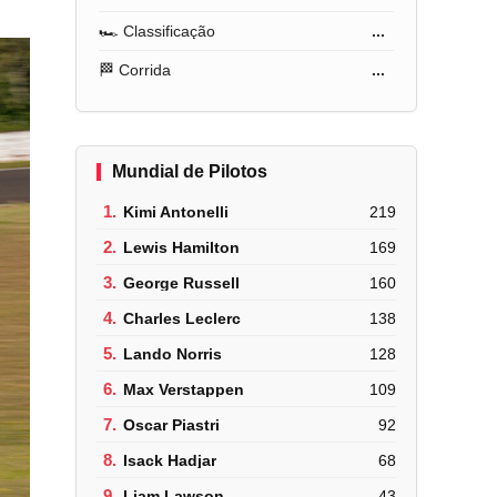
🏎️ Classificação
...
🏁 Corrida
...
Mundial de Pilotos
1.
Kimi Antonelli
219
2.
Lewis Hamilton
169
3.
George Russell
160
4.
Charles Leclerc
138
5.
Lando Norris
128
6.
Max Verstappen
109
7.
Oscar Piastri
92
8.
Isack Hadjar
68
9.
Liam Lawson
43