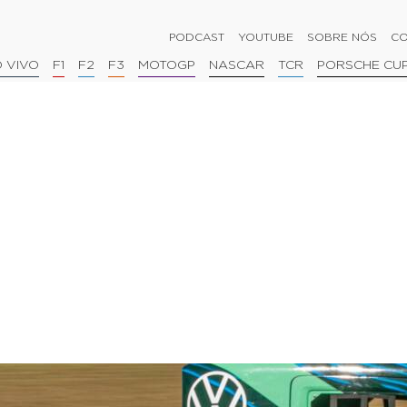
PODCAST
YOUTUBE
SOBRE NÓS
CO
 VIVO
F1
F2
F3
MOTOGP
NASCAR
TCR
PORSCHE CU