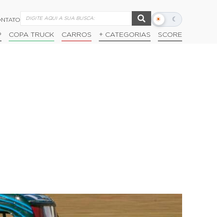
☀
☾
NTATO
Alternar
modo
P
COPA TRUCK
CARROS
+ CATEGORIAS
SCORE
escuro