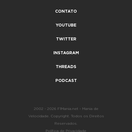
CONTATO
YOUTUBE
TWITTER
INSTAGRAM
THREADS
PODCAST
2002 - 2026 F1Mania.net - Mania de
Velocidade. Copyright. Todos os Direitos
Reservados.
Política de Privacidade