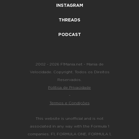
INSTAGRAM
THREADS
PODCAST
2002 - 2026 F1Mania.net - Mania de
Velocidade. Copyright. Todos os Direitos
Reservados.
Política de Privacidade
-
Termos e Condições
This website is unofficial and is not
associated in any way with the Formula 1
companies. F1, FORMULA ONE, FORMULA 1,