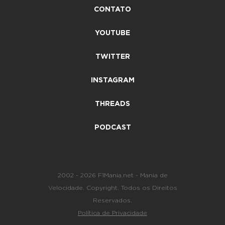
CONTATO
YOUTUBE
TWITTER
INSTAGRAM
THREADS
PODCAST
2002 - 2026 F1Mania.net - Mania de
Velocidade. Copyright. Todos os Direitos
Reservados.
Política de Privacidade